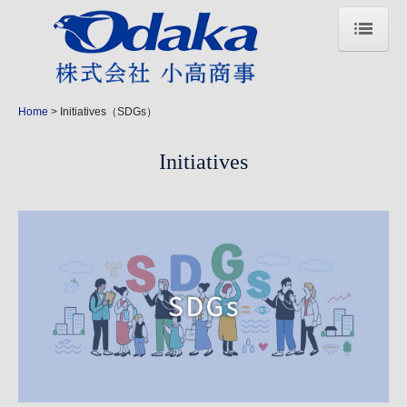
Home
About us
Home
Initiatives（SDGs）
Logistics Division
Initiatives
物流
倉庫
車輌一覧
請負業
Fuel Division
ガソリンスタンド