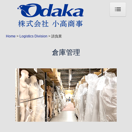
Home
About us
Home
Logistics Division
請負業
Logistics Division
倉庫管理
物流
倉庫
車輌一覧
請負業
Fuel Division
ガソリンスタンド