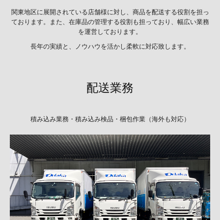
キーパーコーティング・洗車
関東地区に展開されている店舗様に対し、商品を配送する役割を担っ
ております。また、在庫品の管理する役割も担っており、幅広い業務
を運営しております。
車検（整備関連）
長年の実績と、ノウハウを活かし柔軟に対応致します。
ニコニコレンタカー
Initiatives（SDGs）
配送業務
Work Life Balance
安全への取り組み
積み込み業務・積み込み検品・梱包作業（海外も対応）
Recruit
Contact
プライバシーポリシー